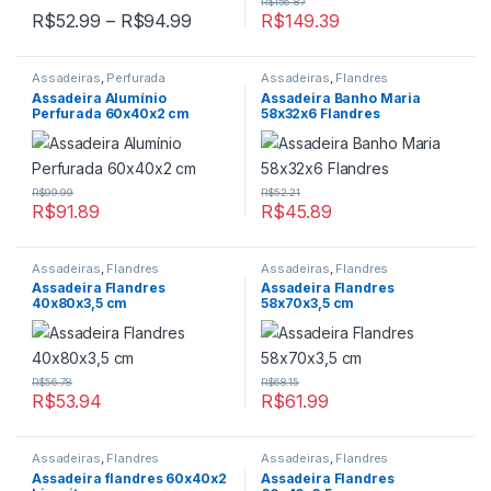
R$
156.87
Faixa de preço: R$52.99 através R$
R$
52.99
–
R$
94.99
R$
149.39
Este produto tem várias variantes. As opções podem ser escolh
Assadeiras
,
Perfurada
Assadeiras
,
Flandres
Assadeira Alumínio
Assadeira Banho Maria
Perfurada 60x40x2 cm
58x32x6 Flandres
R$
99.99
R$
52.21
R$
91.89
R$
45.89
Assadeiras
,
Flandres
Assadeiras
,
Flandres
Assadeira Flandres
Assadeira Flandres
40x80x3,5 cm
58x70x3,5 cm
R$
56.78
R$
68.15
R$
53.94
R$
61.99
Assadeiras
,
Flandres
Assadeiras
,
Flandres
Assadeira flandres 60x40x2
Assadeira Flandres