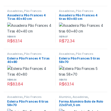
Assadeiras
,
Pão Frances
Assadeiras
,
Pão Frances
Assadeira Pão Frances 4
Assadeira Pão Frances 4
Tiras 40×40 cm
tiras 60×40 cm
R$
68.15
R$
78.37
R$
63.14
R$
72.34
Assadeiras
,
Pão Frances
Assadeiras
,
Pão Frances
Esteira Pão Frances 4 Tiras
Esteira Pão Frances 5 tiras
40×80
58×70
R$
86.34
R$
67.13
R$
83.84
R$
63.14
Assadeiras
,
Pão Frances
Aluminio
,
Assadeiras
,
Bolo/Pudim/Suiça
,
Formas
Esteira Pão Frances 6 tiras
Forma Alumínio Bolo de Rolo
58×70
22x37x0,5 cm