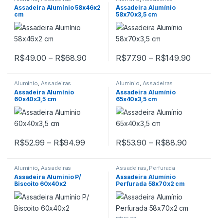
Assadeira Alumínio 58x46x2
Assadeira Alumínio
cm
58x70x3,5 cm
Faixa de preço: R$49.00 através R
Faixa d
R$
49.00
–
R$
68.90
R$
77.90
–
R$
149.90
Este produto tem várias variantes. As opções podem ser escolh
Este produto tem várias variant
Aluminio
,
Assadeiras
Aluminio
,
Assadeiras
Assadeira Alumínio
Assadeira Alumínio
60x40x3,5 cm
65x40x3,5 cm
Faixa de preço: R$52.99 através R$
Faixa de
R$
52.99
–
R$
94.99
R$
53.90
–
R$
88.90
Este produto tem várias variantes. As opções podem ser escolh
Este produto tem várias variant
Aluminio
,
Assadeiras
Assadeiras
,
Perfurada
Assadeira Alumínio P/
Assadeira Alumínio
Biscoito 60x40x2
Perfurada 58x70x2 cm