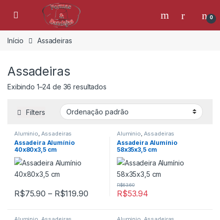
Skip to navigation
Skip to content
Open
0
Início
Assadeiras
Assadeiras
Exibindo 1–24 de 36 resultados
Filters
Aluminio
,
Assadeiras
Aluminio
,
Assadeiras
Assadeira Alumínio
Assadeira Alumínio
40x80x3,5 cm
58x35x3,5 cm
R$
63.60
Faixa de preço: R$75.90 através R
R$
75.90
–
R$
119.90
R$
53.94
Este produto tem várias variantes. As opções podem ser escolh
Aluminio
,
Assadeiras
Aluminio
,
Assadeiras