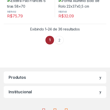
R$
79.52
R$
37.43
R$
75.79
R$
32.09
Exibindo 1–24 de 36 resultados
1
2
Produtos
Institucional