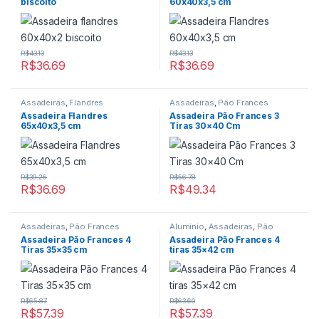
biscoito
60x40x3,5 cm
R$
43.13
R$
43.13
R$
36.69
R$
36.69
Assadeiras
,
Flandres
Assadeiras
,
Pão Frances
Assadeira Flandres
Assadeira Pão Frances 3
65x40x3,5 cm
Tiras 30×40 Cm
R$
39.26
R$
56.78
R$
36.69
R$
49.34
Assadeiras
,
Pão Frances
Aluminio
,
Assadeiras
,
Pão
Frances
Assadeira Pão Frances 4
Assadeira Pão Frances 4
Tiras 35×35 cm
tiras 35×42 cm
R$
65.87
R$
63.60
R$
57.39
R$
57.39