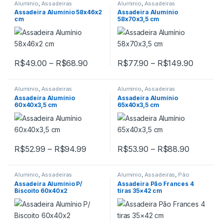
Aluminio
,
Assadeiras
Aluminio
,
Assadeiras
Assadeira Alumínio 58x46x2
Assadeira Alumínio
cm
58x70x3,5 cm
Faixa de preço: R$49.00 através R
Faixa d
R$
49.00
–
R$
68.90
R$
77.90
–
R$
149.90
Este produto tem várias variantes. As opções podem ser escolh
Este produto tem várias variant
Aluminio
,
Assadeiras
Aluminio
,
Assadeiras
Assadeira Alumínio
Assadeira Alumínio
60x40x3,5 cm
65x40x3,5 cm
Faixa de preço: R$52.99 através R$
Faixa de
R$
52.99
–
R$
94.99
R$
53.90
–
R$
88.90
Este produto tem várias variantes. As opções podem ser escolh
Este produto tem várias variant
Aluminio
,
Assadeiras
Aluminio
,
Assadeiras
,
Pão
Frances
Assadeira Alumínio P/
Assadeira Pão Frances 4
Biscoito 60x40x2
tiras 35×42 cm