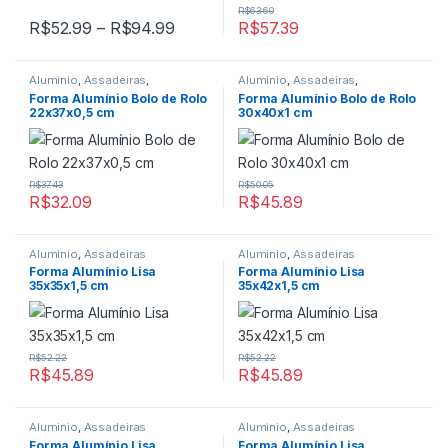
R$
63.60
Faixa de preço: R$52.99 através R$
R$
52.99
–
R$
94.99
R$
57.39
Este produto tem várias variantes. As opções podem ser escolh
Aluminio
,
Assadeiras
,
Aluminio
,
Assadeiras
,
Bolo/Pudim/Suiça
,
Formas
Bolo/Pudim/Suiça
,
Formas
Forma Alumínio Bolo de Rolo
Forma Alumínio Bolo de Rolo
22x37x0,5 cm
30x40x1 cm
R$
37.43
R$
50.05
R$
32.09
R$
45.89
Aluminio
,
Assadeiras
Aluminio
,
Assadeiras
Forma Alumínio Lisa
Forma Alumínio Lisa
35x35x1,5 cm
35x42x1,5 cm
R$
52.22
R$
52.22
R$
45.89
R$
45.89
Aluminio
,
Assadeiras
Aluminio
,
Assadeiras
Forma Alumínio Lisa
Forma Alumínio Lisa