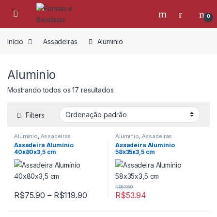
Skip to navigation
Skip to content
Open
0
Início
Assadeiras
Aluminio
Aluminio
Mostrando todos os 17 resultados
Filters
Aluminio
,
Assadeiras
Aluminio
,
Assadeiras
Assadeira Alumínio
Assadeira Alumínio
40x80x3,5 cm
58x35x3,5 cm
R$
63.60
Faixa de preço: R$75.90 através R
R$
75.90
–
R$
119.90
R$
53.94
Este produto tem várias variantes. As opções podem ser escolh