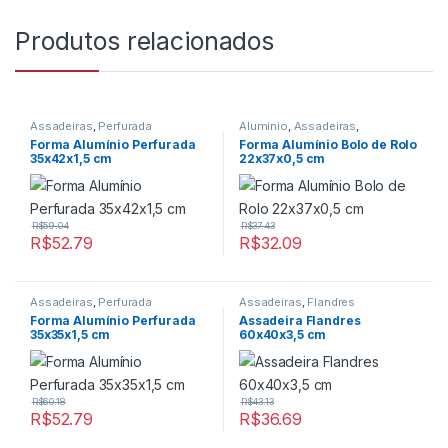
Produtos relacionados
Assadeiras
,
Perfurada
Aluminio
,
Assadeiras
,
Bolo/Pudim/Suiça
,
Formas
Forma Alumínio Perfurada
Forma Alumínio Bolo de Rolo
35x42x1,5 cm
22x37x0,5 cm
R$
59.04
R$
37.43
R$
52.79
R$
32.09
Assadeiras
,
Perfurada
Assadeiras
,
Flandres
Forma Alumínio Perfurada
Assadeira Flandres
35x35x1,5 cm
60x40x3,5 cm
R$
60.18
R$
43.13
R$
52.79
R$
36.69