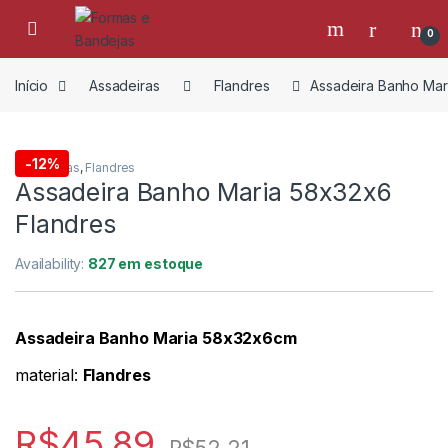
Skip to navigation
Skip to content
Open
0
Início
Assadeiras
Flandres
Assadeira Banho Mar
-
12%
Assadeiras
,
Flandres
Assadeira Banho Maria 58x32x6
Flandres
Availability:
827 em estoque
Assadeira Banho Maria 58x32x6cm
material:
Flandres
R$
45.89