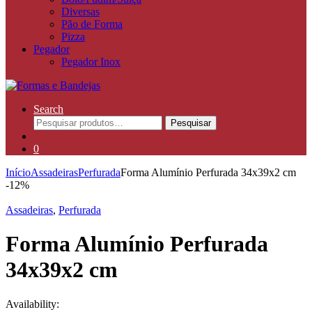
Diversas
Pão de Forma
Pizza
Pegador
Pegador Inox
Search
Pesquisar
Pesquisar
por:
0
Início
Assadeiras
Perfurada
Forma Alumínio Perfurada 34x39x2 cm
-
12%
Assadeiras
,
Perfurada
Forma Alumínio Perfurada
34x39x2 cm
Availability: